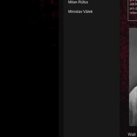
Milan Rúfus
údrž
pro 
Miroslav Válek
relax
Walt