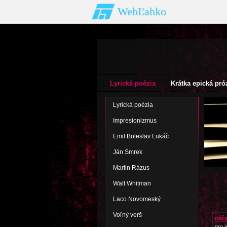
WebĽahko
Lyrická poézia
Krátka epická pró
Lyrická poézia
Impresionizmus
Emil Boleslav Lukáč
Ján Smrek
Martin Rázus
Walt Whitman
Laco Novomeský
Voľný verš
nář
zah
pro 