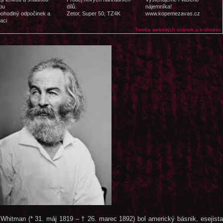
bu
dílů.
nájemníka!
pohodlný odpočinek a
Zetor, Super 50, TZ4K
www.kopemezavas.cz
aci
Tvorba webových stránok a e-shopov
 Whitman (* 31. máj 1819 – † 26. marec 1892) bol americký básnik, esejista