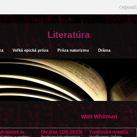
Odporúč
Literatúra
za
Veľká epická próza
Próza naturizmu
Dráma
Walt Whitman
adí-nábytek na
Díly Zetor, TZ4K, DESTA
Vystěhování neplatičů
radu
její lehkou a snadnou
Prodej nových náhradních
Vystěhujeme i Vašeho