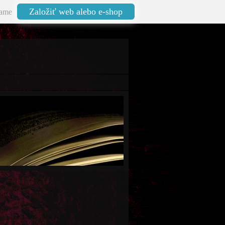
Založiť web alebo e-shop
ame