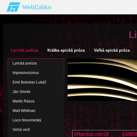
WebĽahko
L
Lyrická poézia
Krátka epická próza
Veľká epická próza
Lyrická poézia
Impresionizmus
Emil Boleslav Lukáč
Ján Smrek
Martin Rázus
Walt Whitman
Laco Novomeský
Voľný verš
Výkup lesů, celá ČR
KAMEN