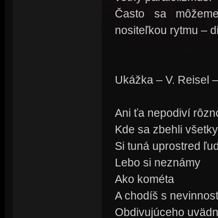
Často sa môžeme 
nositeľkou rytmu – d
Ukážka – V. Reisel 
Ani ťa nepodiví rôzn
Kde sa zbehli všetky
Si tuná uprostred ľ
Lebo si neznámy
Ako kométa
A chodíš s nevinnos
Obdivujúceho uvädnu