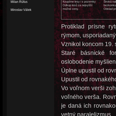
Milan Rúfus
Koupíme lesy i s pozemky
Široká na
Odkup lesů za nejvyšší
bezkonku
možné ceny.
Obklad pro
Miroslav Válek
Protiklad prísne r
rýmom, usporiadaný d
Vznikol koncom 19. s
Staré básnické fo
oslobodenie myšlien
Úplne upustil od rov
Upustil od rovnakého
Vo voľnom verši zohr
voľného verša. Rovn
je daná ich rovnako
vetný paralelizmus.