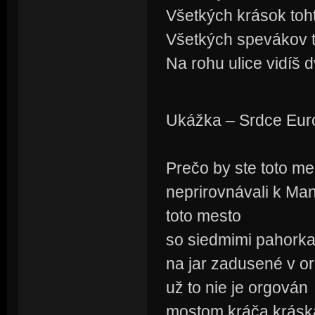
Všetkých krások toh
Všetkých spevákov t
Na rohu ulice vidíš d
Ukážka – Srdce Euró
Prečo by ste toto me
neprirovnávali k Man
toto mesto
so siedmimi pahork
na jar zadusené v o
už to nie je orgován
mostom kráča krásk